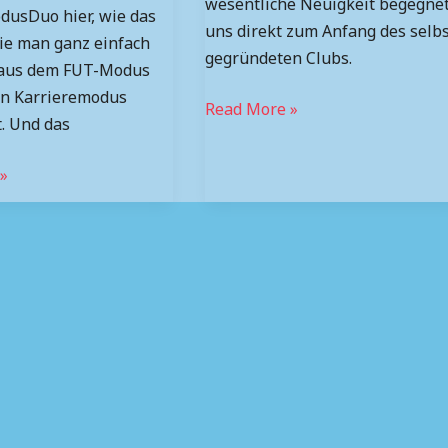
wesentliche Neuigkeit begegne
dusDuo hier, wie das
uns direkt zum Anfang des selb
ie man ganz einfach
gegründeten Clubs.
 aus dem FUT-Modus
en Karrieremodus
Read More »
t. Und das
»