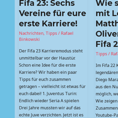
Fifa 23: Sechs
Wie s
Sechs
man
Vereine
mit
Vereine für eure
mit L
für
Lothar
erste Karriere!
Matt
eure
Matthäus
erste
und
Olive
Nachrichten
,
Tipps
/
Rafael
Karriere!
Oliver
Binkowski
Fifa 
Kahn
Der Fifa 23 Karrieremodus steht
in
Tipps
/
Raf
unmittelbar vor der Haustür.
Fifa
Schon eine Idee für die erste
Im Fifa 22
23?
Karriere? Wir haben ein paar
legendären
Tipps für euch zusammen
Diego Mara
getragen – vielleicht ist etwas für
aus den Nul
euch dabei! 1. Juventus Turin:
möglich, we
Endlich wieder Seria A spielen
Wie zeigen 
Drei Jahre mussten wir auf das
Zusammena
echte Juve verzichten. Jetzt ist es
Youtube-Pa