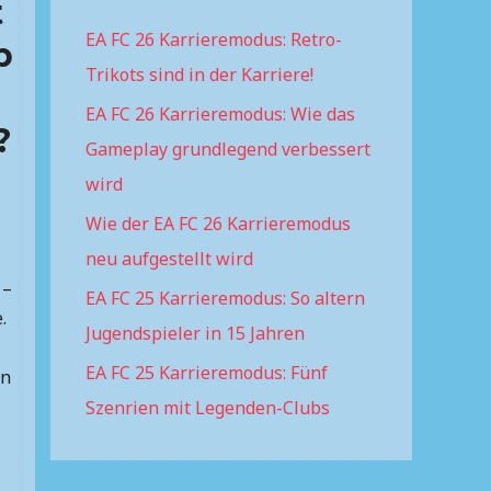
t
h
EA FC 26 Karrieremodus: Retro-
f
b
Trikots sind in der Karriere!
o
r
EA FC 26 Karrieremodus: Wie das
?
:
Gameplay grundlegend verbessert
wird
Wie der EA FC 26 Karrieremodus
neu aufgestellt wird
 –
EA FC 25 Karrieremodus: So altern
.
Jugendspieler in 15 Jahren
EA FC 25 Karrieremodus: Fünf
en
Szenrien mit Legenden-Clubs