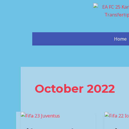
Skip
to
content
Home
October 2022
Fifa
Wie
23:
spielt