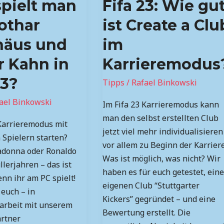
pielt man
Fifa 23: Wie gu
Wie
gut
othar
ist Create a Clu
ist
häus und
im
Create
a
r Kahn in
Karrieremodus
Club
23?
Tipps
/
Rafael Binkowski
im
Karrieremodus?
ael Binkowski
Im Fifa 23 Karrieremodus kann
man den selbst erstellten Club
 Karrieremodus mit
jetzt viel mehr individualisieren
 Spielern starten?
vor allem zu Beginn der Karriere
donna oder Ronaldo
Was ist möglich, was nicht? Wir
lerjahren – das ist
haben es für euch getestet, ein
nn ihr am PC spielt!
eigenen Club “Stuttgarter
euch – in
Kickers” gegründet – und eine
rbeit mit unserem
Bewertung erstellt. Die
rtner