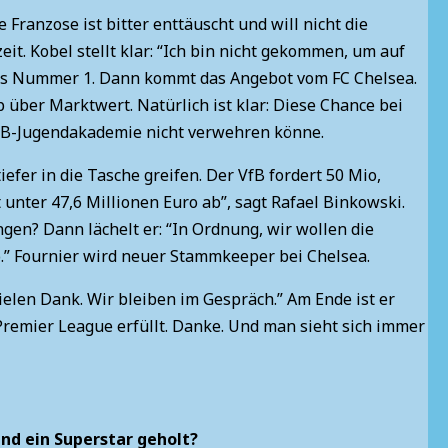
Franzose ist bitter enttäuscht und will nicht die
t. Kobel stellt klar: “Ich bin nicht gekommen, um auf
 als Nummer 1. Dann kommt das Angebot vom FC Chelsea.
p über Marktwert. Natürlich ist klar: Diese Chance bei
fB-Jugendakademie nicht verwehren könne.
iefer in die Tasche greifen. Der VfB fordert 50 Mio,
 unter 47,6 Millionen Euro ab”, sagt Rafael Binkowski.
gen? Dann lächelt er: “In Ordnung, wir wollen die
o.” Fournier wird neuer Stammkeeper bei Chelsea.
elen Dank. Wir bleiben im Gespräch.” Am Ende ist er
Premier League erfüllt. Danke. Und man sieht sich immer
nd ein Superstar geholt?