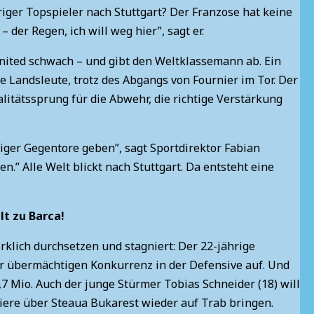
ger Topspieler nach Stuttgart? Der Franzose hat keine
der Regen, ich will weg hier”, sagt er.
United schwach – und gibt den Weltklassemann ab. Ein
le Landsleute, trotz des Abgangs von Fournier im Tor. Der
ualitätssprung für die Abwehr, die richtige Verstärkung
niger Gegentore geben”, sagt Sportdirektor Fabian
” Alle Welt blickt nach Stuttgart. Da entsteht eine
lt zu Barca!
rklich durchsetzen und stagniert: Der 22-jährige
der übermächtigen Konkurrenz in der Defensive auf. Und
7 Mio. Auch der junge Stürmer Tobias Schneider (18) will
riere über Steaua Bukarest wieder auf Trab bringen.