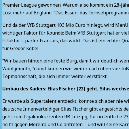
Premier League gewonnen. Warum also kommt ein 28-jähri
Lust mehr auf England. “Das Essen, das Fernsehprogramm – 
Und da der VfB Stuttgart 103 Mio Euro hinlegt, wird Man
wichtiger Faktor für Koundé: Beim VfB Stuttgart hat er vie
F-Faktor – parler Francais, das wirkt. Das ist ein echter Q
für Gregor Kobel.
“Wir bauen hinten eine feste Burg, damit wir deutlich we
Wohlgemuth, “damit können wir weiter nach oben vorstoßen.
Topmannschaft, die sich immer weiter verstärkt.
Umbau des Kaders: Elias Fischer (22) geht, Silas wechse
Er wurde als Supertalent entdeckt, konnte sich aber nie wi
deutsche Innenverteidiger Elias Fischer gibt angesichts 
geht zum Ligakonkurrenten RB Leizipg, für ordentliche 23,
nciht gegen Moreira und Co antreten – und will seine Kar