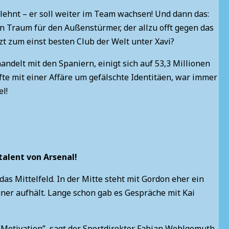
hnt – er soll weiter im Team wachsen! Und dann das:
Ein Traum für den Außenstürmer, der allzu offt gegen das
zt zum einst besten Club der Welt unter Xavi?
andelt mit den Spaniern, einigt sich auf 53,3 Millionen
te mit einer Affäre um gefälschte Identitäen, war immer
el!
rtalent von Arsenal!
s Mittelfeld. In der Mitte steht mit Gordon eher ein
egner aufhält. Lange schon gab es Gespräche mit Kai
 Motivation”, sagt der Sportdirektor Fabian Wohlgemuth.