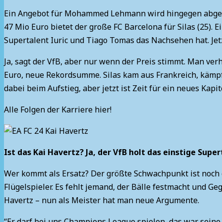
Ein Angebot für Mohammed Lehmann wird hingegen abgele
47 Mio Euro bietet der große FC Barcelona für Silas (25). 
Supertalent Iuric und Tiago Tomas das Nachsehen hat. Jet
Ja, sagt der VfB, aber nur wenn der Preis stimmt. Man verh
Euro, neue Rekordsumme. Silas kam aus Frankreich, kämpf
dabei beim Aufstieg, aber jetzt ist Zeit für ein neues Kapit
Alle Folgen der Karriere hier!
Ist das Kai Havertz? Ja, der VfB holt das einstige Supe
Wer kommt als Ersatz? Der größte Schwachpunkt ist noch da
Flügelspieler. Es fehlt jemand, der Bälle festmacht und G
Havertz – nun als Meister hat man neue Argumente.
“Er darf bei uns Champions League spielen, das war seine