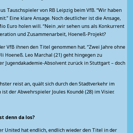
 plus Tauschspieler von RB Leipzig beim VfB. “Wir haben
mit.” Eine klare Ansage. Noch deutlicher ist die Ansage,
io Euro holen will. “Nein ,wir sehen uns als Konkurrent
ooperation und Zusammenarbeit, Hoeneß-Projekt?
 der VfB ihnen den Titel genommen hat. “Zwei Jahre ohne
 Uli Hoeneß. Leo Marchal (21) geht hingegen zu
der Jugendakademie-Absolvent zurück in Stuttgart – doch
r reist an, quält sich durch den Stadtverkehr im
 ist der Abwehrspieler Joules Koundé (28) im Visier.
st denn da los?
r United hat endlich, endlich wieder den Titel in der