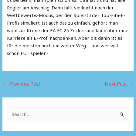
Es sei denn, man spielt schon auf Ultimativ und hat alle
Regler am Anschlag. Dann hilft vielleicht noch der
Wettbewerbs-Modus, der den Spielstil der Top-Fifa-E-
Profis simuliert. Ist auch das zu einfach, gehört man
wohl zur Krone der EA FC 25 Zocker und kann über eine
Karriere als E-Profi nachdenken. Aber bis dahin ist es
für die meisten noch ein weiter Weg … und wer will
schon FUT spielen?
←
Previous Post
Next Post
→
S
e
a