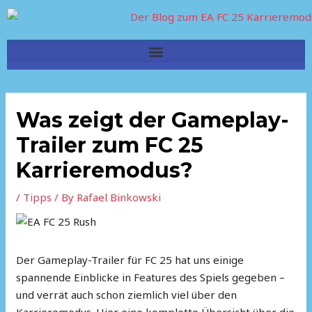
Skip
to
content
Menu
Was zeigt der Gameplay-
Trailer zum FC 25
Karrieremodus?
/
Tipps
/ By
Rafael Binkowski
Der Gameplay-Trailer für FC 25 hat uns einige
spannende Einblicke in Features des Spiels gegeben –
und verrät auch schon ziemlich viel über den
Karrieremodus. Hier eine komplette Übersicht über die