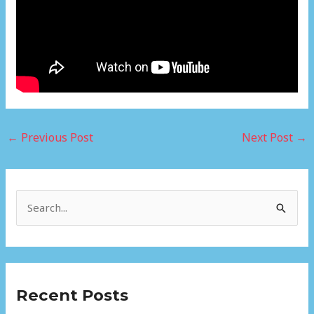
←
Previous Post
Next Post
→
S
e
a
r
Recent Posts
c