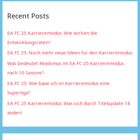
r
Recent Posts
c
h
EA FC 25 Karrieremodus: Wie wirken die
f
Entwicklungsraten?
o
EA FC 25: Noch mehr neue Ideen für den Karrieremodus
r
:
Was bedeutet Realismus im EA FC 25 Karrieremodus
nach 10 Saisons?
EA FC 25: Wie baue ich im Karrieremodus eine
Superliga?
EA FC 25 Karrieremodus: Was sich durch Titelupdate 18
ändert