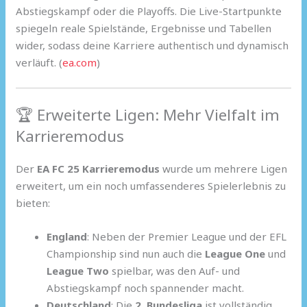
Abstiegskampf oder die Playoffs. Die Live-Startpunkte
spiegeln reale Spielstände, Ergebnisse und Tabellen
wider, sodass deine Karriere authentisch und dynamisch
verläuft. (
ea.com
)
🏆 Erweiterte Ligen: Mehr Vielfalt im
Karrieremodus
Der
EA FC 25 Karrieremodus
wurde um mehrere Ligen
erweitert, um ein noch umfassenderes Spielerlebnis zu
bieten:
England
: Neben der Premier League und der EFL
Championship sind nun auch die
League One
und
League Two
spielbar, was den Auf- und
Abstiegskampf noch spannender macht.
Deutschland
: Die
2. Bundesliga
ist vollständig