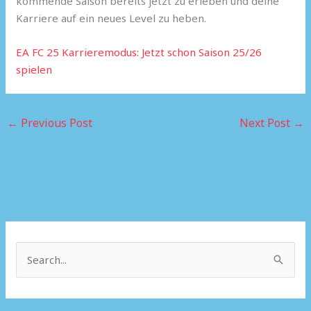
kommende Saison bereits jetzt zu erleben und deine
Karriere auf ein neues Level zu heben.
EA FC 25 Karrieremodus: Jetzt schon Saison 25/26
spielen
←
Previous Post
Next Post
→
S
e
a