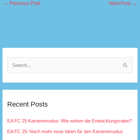
←
Previous Post
Next Post
→
S
e
a
r
Recent Posts
c
h
EA FC 25 Karrieremodus: Wie wirken die Entwicklungsraten?
f
EA FC 25: Noch mehr neue Ideen für den Karrieremodus
o