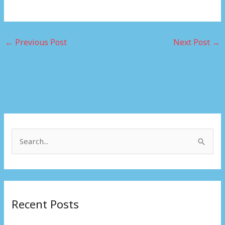
←
Previous Post
Next Post
→
S
e
a
r
Recent Posts
c
h