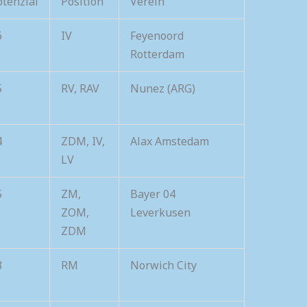
otenzial
Position
Verein
6
IV
Feyenoord
Rotterdam
5
RV, RAV
Nunez (ARG)
4
ZDM, IV,
Alax Amstedam
LV
5
ZM,
Bayer 04
ZOM,
Leverkusen
ZDM
3
RM
Norwich City