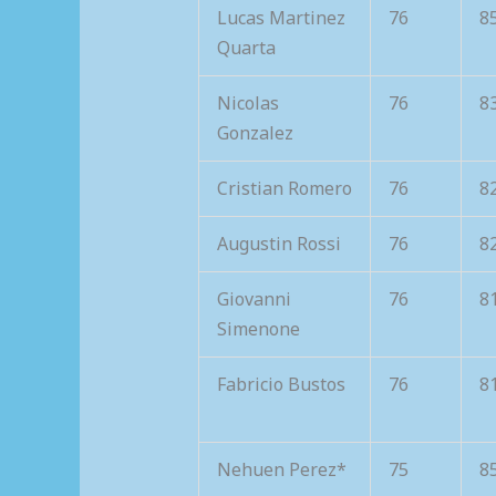
Lucas Martinez
76
8
Quarta
Nicolas
76
8
Gonzalez
Cristian Romero
76
8
Augustin Rossi
76
8
Giovanni
76
8
Simenone
Fabricio Bustos
76
8
Nehuen Perez*
75
8