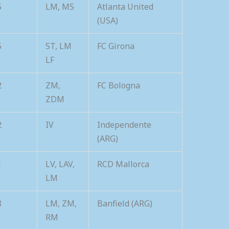
5
LM, MS
Atlanta United
(USA)
5
ST, LM
FC Girona
LF
2
ZM,
FC Bologna
ZDM
2
IV
Independente
(ARG)
1
LV, LAV,
RCD Mallorca
LM
8
LM, ZM,
Banfield (ARG)
RM