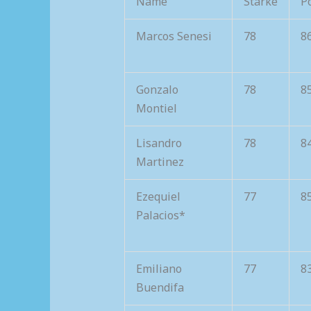
Name
Stärke
P
Marcos Senesi
78
8
Gonzalo
78
8
Montiel
Lisandro
78
8
Martinez
Ezequiel
77
8
Palacios*
Emiliano
77
8
Buendifa