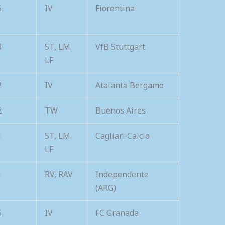
5
IV
Fiorentina
3
ST, LM
VfB Stuttgart
LF
2
IV
Atalanta Bergamo
2
TW
Buenos Aires
1
ST, LM
Cagliari Calcio
LF
1
RV, RAV
Independente
(ARG)
5
IV
FC Granada