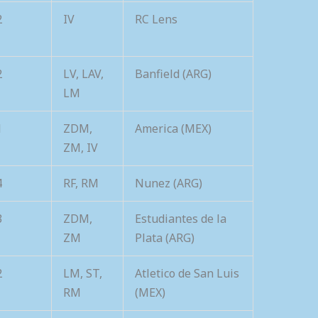
2
IV
RC Lens
2
LV, LAV,
Banfield (ARG)
LM
1
ZDM,
America (MEX)
ZM, IV
4
RF, RM
Nunez (ARG)
3
ZDM,
Estudiantes de la
ZM
Plata (ARG)
2
LM, ST,
Atletico de San Luis
RM
(MEX)