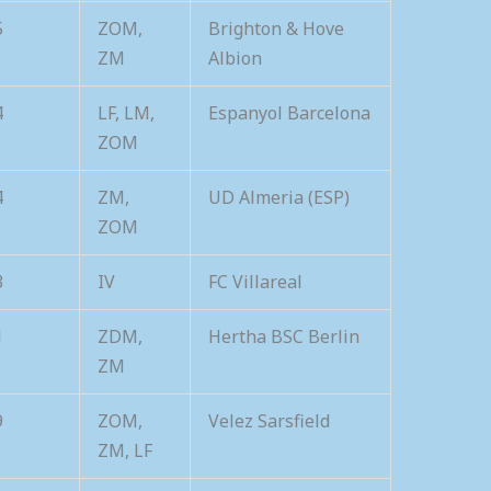
5
ZOM,
Brighton & Hove
ZM
Albion
4
LF, LM,
Espanyol Barcelona
ZOM
4
ZM,
UD Almeria (ESP)
ZOM
3
IV
FC Villareal
1
ZDM,
Hertha BSC Berlin
ZM
9
ZOM,
Velez Sarsfield
ZM, LF