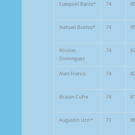
Euequiel Barco*
74
8
Nahuel Bustos*
74
8
Nicolas
74
8
Dominguez
Alan Franco
74
8
Braian Cufre
74
8
Augustin Urzi*
73
8