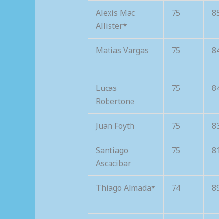
Alexis Mac
75
8
Allister*
Matias Vargas
75
8
Lucas
75
8
Robertone
Juan Foyth
75
8
Santiago
75
8
Ascacibar
Thiago Almada*
74
8