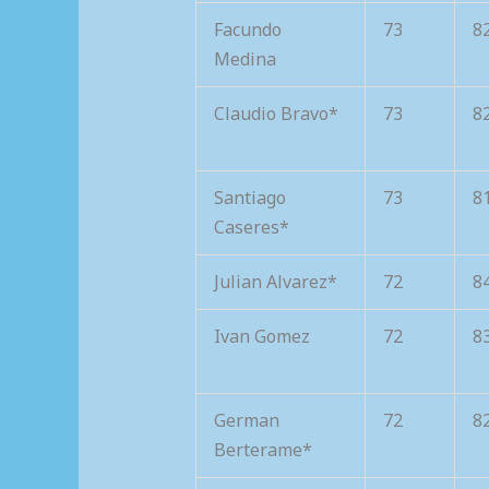
Facundo
73
8
Medina
Claudio Bravo*
73
8
Santiago
73
8
Caseres*
Julian Alvarez*
72
8
Ivan Gomez
72
8
German
72
8
Berterame*