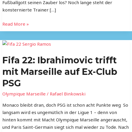
Fußballgott seinen Zauber los? Noch lange steht der
auf?
konsternierte Trainer […]
Read More »
Fifa
22:
Fifa 22: Ibrahimovic trifft
Ibrahimovic
trifft
mit Marseille auf Ex-Club
mit
Marseille
PSG
auf
Olympique Marseille
/
Rafael Binkowski
Ex-
Club
Monaco bleibt dran, doch PSG ist schon acht Punkte weg So
PSG
langsam wird es ungemütlich in der Ligue 1 – denn von
hinten kommt mit Macht Olympique Marseille angerauscht,
und Paris Saint-Germain siegt sich mal wieder zu Tode. Nach