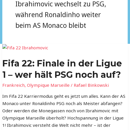
Ibrahimovic wechselt zu PSG,
während Ronaldinho weiter
beim AS Monaco bleibt
Fifa
22:
Fifa 22: Finale in der Ligue
Finale
in
1 – wer hält PSG noch auf?
der
Ligue
Frankreich
,
Olympique Marseille
/
Rafael Binkowski
1
Im Fifa 22 Karriermodus geht es jetzt um alles. Kann der AS
–
Monaco unter Ronaldinho PSG noch als Meister abfangen?
wer
Oder werden die Monegassen noch von Ibrahimovic mit
hält
Olympique Marseille überholt? Hochspannung in der Ligue
PSG
1! Ibrahimovic versteht die Welt nicht mehr – ist der
noch