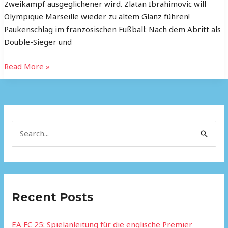
Zweikampf ausgeglichener wird. Zlatan Ibrahimovic will
Olympique Marseille wieder zu altem Glanz führen!
Paukenschlag im französischen Fußball: Nach dem Abritt als
Double-Sieger und
Read More »
S
e
a
r
Recent Posts
c
h
EA FC 25: Spielanleitung für die englische Premier
f