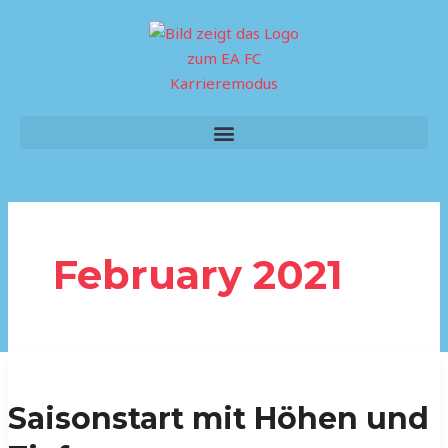
Skip
to
content
Menu
February 2021
Saisonstart
mit
Saisonstart mit Höhen und
Höhen
und