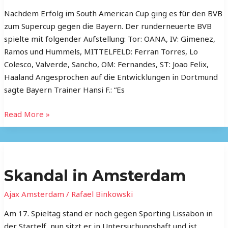
Nachdem Erfolg im South American Cup ging es für den BVB
zum Supercup gegen die Bayern. Der runderneuerte BVB
spielte mit folgender Aufstellung: Tor: OANA, IV: Gimenez,
Ramos und Hummels, MITTELFELD: Ferran Torres, Lo
Colesco, Valverde, Sancho, OM: Fernandes, ST: Joao Felix,
Haaland Angesprochen auf die Entwicklungen in Dortmund
sagte Bayern Trainer Hansi F.: “Es
Read More »
Skandal
in
Skandal in Amsterdam
Amsterdam
Ajax Amsterdam
/
Rafael Binkowski
Am 17. Spieltag stand er noch gegen Sporting Lissabon in
der Startelf, nun sitzt er in Untersuchungshaft und ist