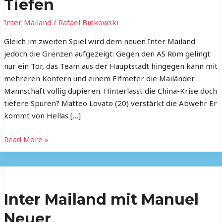
Tiefen
Tiefen
Inter Mailand
/
Rafael Binkowski
Gleich im zweiten Spiel wird dem neuen Inter Mailand
jedoch die Grenzen aufgezeigt: Gegen den AS Rom gelingt
nur ein Tor, das Team aus der Hauptstadt hingegen kann mit
mehreren Kontern und einem Elfmeter die Mailänder
Mannschaft völlig düpieren. Hinterlässt die China-Krise doch
tiefere Spuren? Matteo Lovato (20) verstärkt die Abwehr Er
kommt von Hellas […]
Read More »
Inter
Mailand
Inter Mailand mit Manuel
mit
Manuel
Neuer
Neuer