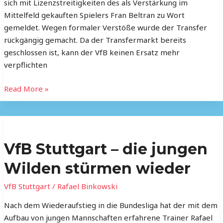
sich mit Lizenzstreitigkeiten des als Verstärkung im
10
Mittelfeld gekauften Spielers Fran Beltran zu Wort
Mio?
gemeldet. Wegen formaler Verstöße wurde der Transfer
rückgängig gemacht. Da der Transfermarkt bereits
geschlossen ist, kann der VfB keinen Ersatz mehr
verpflichten
Read More »
VfB
Stuttgart
VfB Stuttgart – die jungen
–
die
Wilden stürmen wieder
jungen
Wilden
VfB Stuttgart
/
Rafael Binkowski
stürmen
Nach dem Wiederaufstieg in die Bundesliga hat der mit dem
wieder
Aufbau von jungen Mannschaften erfahrene Trainer Rafael