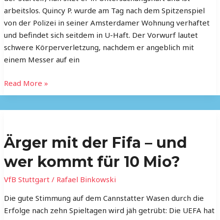
arbeitslos. Quincy P. wurde am Tag nach dem Spitzenspiel
von der Polizei in seiner Amsterdamer Wohnung verhaftet
und befindet sich seitdem in U-Haft. Der Vorwurf lautet
schwere Körperverletzung, nachdem er angeblich mit
einem Messer auf ein
Read More »
Ärger
mit
Ärger mit der Fifa – und
der
Fifa
wer kommt für 10 Mio?
–
und
VfB Stuttgart
/
Rafael Binkowski
wer
Die gute Stimmung auf dem Cannstatter Wasen durch die
kommt
Erfolge nach zehn Spieltagen wird jäh getrübt: Die UEFA hat
für