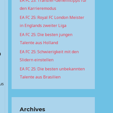
EA FC 25: Transfer-Geheimtipps für
f
den Karrieremodus
o
r
EA FC 25: Royal FC London Meister
:
in Englands zweiter Liga
EA FC 25: Die besten jungen
Talente aus Holland
EA FC 25: Schwierigkeit mit den
p
Slidern einstellen
EA FC 25: Die besten unbekannten
Talente aus Brasilien
us
Archives