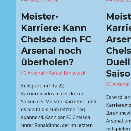
Karriere:
Karriere:
Meister-
Meist
Kann
Arsenal
Chelsea
gegen
Karriere: Kann
Karri
den
Chelsea
Chelsea den FC
Arse
FC
–
Arsenal
das
Arsenal noch
Chels
noch
Duell
überholen?
Duell
überholen?
der
Saison!
Saiso
FC Arsenal
/
Rafael Binkowski
FC Arsenal
Endspurt im Fifa 22
Karrieremodus in der dritten
Es wird lan
Saison der Meister-Karriere – und
Karrieremo
es bleibt bis zum letzten Tag
Ibrahimovic
spannend. Kann der FC Chelsea
Arsenal um
unter Ronaldinho, der im letzten
mitspielen