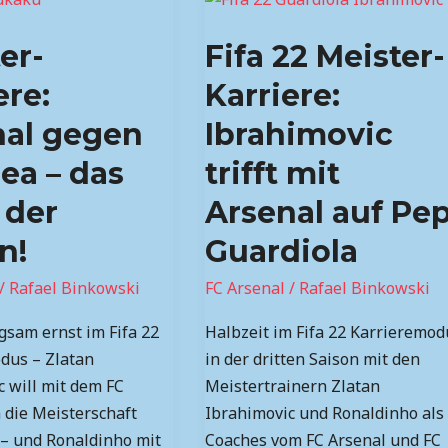
22
er-
Fifa 22 Meister-
Meister-
Karriere:
ere:
Karriere:
Ibrahimovic
nal gegen
Ibrahimovic
trifft
mit
ea – das
trifft mit
Arsenal
 der
Arsenal auf Pe
auf
Pep
n!
Guardiola
Guardiola
/
Rafael Binkowski
FC Arsenal
/
Rafael Binkowski
gsam ernst im Fifa 22
Halbzeit im Fifa 22 Karrieremod
dus – Zlatan
in der dritten Saison mit den
 will mit dem FC
Meistertrainern Zlatan
 die Meisterschaft
Ibrahimovic und Ronaldinho als
 – und Ronaldinho mit
Coaches vom FC Arsenal und FC