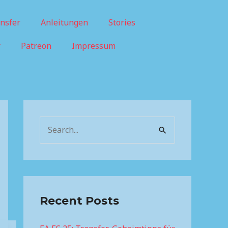
nsfer
Anleitungen
Stories
r
Patreon
Impressum
S
e
a
r
c
Recent Posts
h