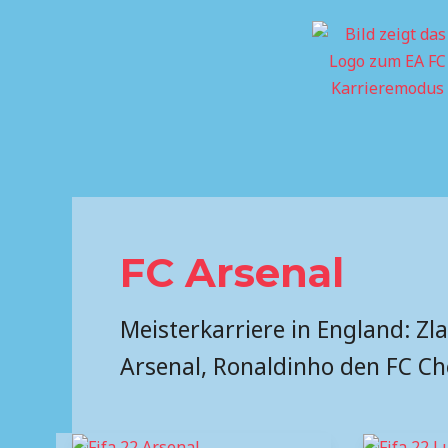
Skip
to
content
FC Arsenal
Meisterkarriere in England: Zl
Arsenal, Ronaldinho den FC Ch
Meister-
Meister-