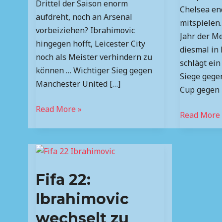
Drittel der Saison enorm
Chelsea en
aufdreht, noch an Arsenal
mitspielen.
vorbeiziehen? Ibrahimovic
Jahr der Me
hingegen hofft, Leicester City
diesmal in
noch als Meister verhindern zu
schlägt ein
können … Wichtiger Sieg gegen
Siege gege
Manchester United […]
Cup gegen
Read More »
Read More 
Fifa
22:
Fifa 22:
Ibrahimovic
wechselt
Ibrahimovic
zu
wechselt zu
Arsenal,