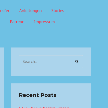
nsfer
Anleitungen
Stories
r
Patreon
Impressum
S
e
a
r
c
Recent Posts
h