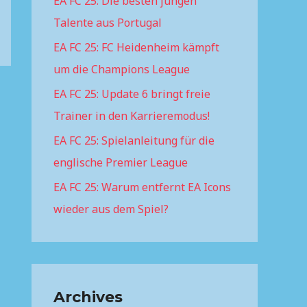
EA FC 25: Die besten jungen
f
Talente aus Portugal
o
r
EA FC 25: FC Heidenheim kämpft
:
um die Champions League
EA FC 25: Update 6 bringt freie
Trainer in den Karrieremodus!
EA FC 25: Spielanleitung für die
englische Premier League
EA FC 25: Warum entfernt EA Icons
wieder aus dem Spiel?
Archives