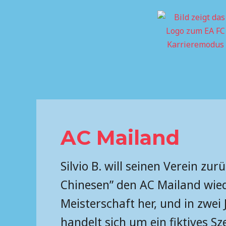
Skip
to
content
AC Mailand
Silvio B. will seinen Verein zu
Chinesen” den AC Mailand wieder
Meisterschaft her, und in zwe
handelt sich um ein fiktives Sz