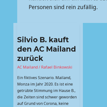
Personen sind rein zufällig.
Silvio
B.
Silvio B. kauft
kauft
den
den AC Mailand
AC
zurück
Mailand
zurück
AC Mailand
/
Rafael Binkowski
Ein fiktives Szenario. Mailand,
Monza im Jahr 2020. Es ist eine
getrübte Stimmung im Hause B.,
die Zeiten sind schwer geworden
auf Grund von Corona, keine