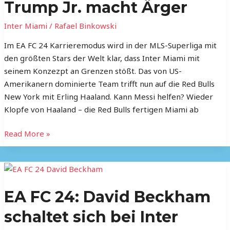
Haaland
Trump Jr. macht Ärger
–
Inter Miami
/
Rafael Binkowski
und
Donald
Im EA FC 24 Karrieremodus wird in der MLS-Superliga mit
Trump
den größten Stars der Welt klar, dass Inter Miami mit
Jr.
seinem Konzezpt an Grenzen stößt. Das von US-
macht
Amerikanern dominierte Team trifft nun auf die Red Bulls
Ärger
New York mit Erling Haaland. Kann Messi helfen? Wieder
Klopfe von Haaland – die Red Bulls fertigen Miami ab
Read More »
EA
FC
EA FC 24: David Beckham
24:
David
schaltet sich bei Inter
Beckham