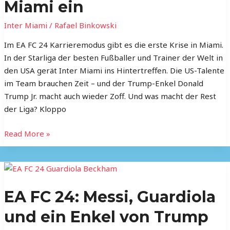
schaltet
Miami ein
sich
Inter Miami
/
Rafael Binkowski
bei
Inter
Im EA FC 24 Karrieremodus gibt es die erste Krise in Miami.
Miami
In der Starliga der besten Fußballer und Trainer der Welt in
ein
den USA gerät Inter Miami ins Hintertreffen. Die US-Talente
im Team brauchen Zeit – und der Trump-Enkel Donald
Trump Jr. macht auch wieder Zoff. Und was macht der Rest
der Liga? Kloppo
Read More »
EA
FC
EA FC 24: Messi, Guardiola
24:
Messi,
und ein Enkel von Trump
Guardiola