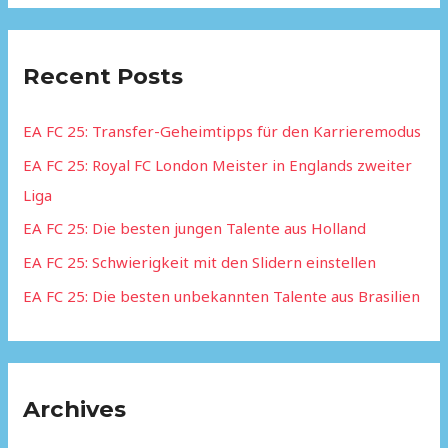
a
r
Recent Posts
c
h
EA FC 25: Transfer-Geheimtipps für den Karrieremodus
f
EA FC 25: Royal FC London Meister in Englands zweiter
o
Liga
r
:
EA FC 25: Die besten jungen Talente aus Holland
EA FC 25: Schwierigkeit mit den Slidern einstellen
EA FC 25: Die besten unbekannten Talente aus Brasilien
Archives