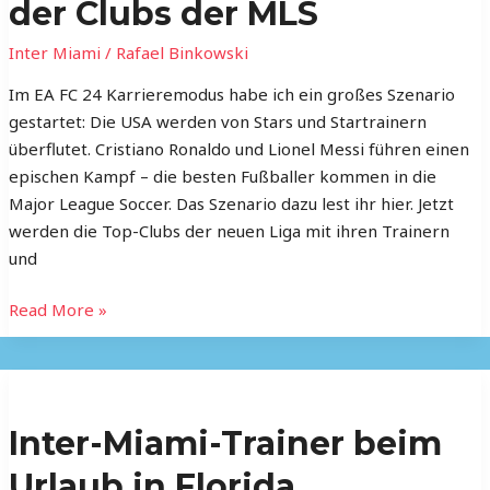
Starliga:
der Clubs der MLS
Die
Inter Miami
/
Rafael Binkowski
Vorstellung
der
Im EA FC 24 Karrieremodus habe ich ein großes Szenario
Clubs
gestartet: Die USA werden von Stars und Startrainern
der
überflutet. Cristiano Ronaldo und Lionel Messi führen einen
MLS
epischen Kampf – die besten Fußballer kommen in die
Major League Soccer. Das Szenario dazu lest ihr hier. Jetzt
werden die Top-Clubs der neuen Liga mit ihren Trainern
und
Read More »
Inter-
Miami-
Inter-Miami-Trainer beim
Trainer
beim
Urlaub in Florida