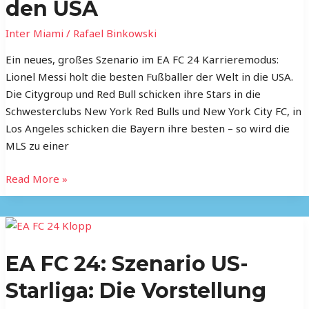
Ronaldo
den USA
im
Inter Miami
/
Rafael Binkowski
Zweikampf
in
Ein neues, großes Szenario im EA FC 24 Karrieremodus:
den
Lionel Messi holt die besten Fußballer der Welt in die USA.
USA
Die Citygroup und Red Bull schicken ihre Stars in die
Schwesterclubs New York Red Bulls und New York City FC, in
Los Angeles schicken die Bayern ihre besten – so wird die
MLS zu einer
Read More »
EA
FC
EA FC 24: Szenario US-
24:
Szenario
Starliga: Die Vorstellung
US-