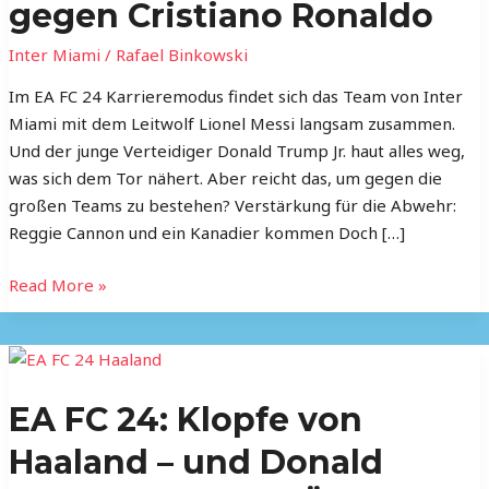
MLS
gegen Cristiano Ronaldo
Superliga
Inter Miami
/
Rafael Binkowski
siegt
Messi
Im EA FC 24 Karrieremodus findet sich das Team von Inter
gegen
Miami mit dem Leitwolf Lionel Messi langsam zusammen.
Cristiano
Und der junge Verteidiger Donald Trump Jr. haut alles weg,
Ronaldo
was sich dem Tor nähert. Aber reicht das, um gegen die
großen Teams zu bestehen? Verstärkung für die Abwehr:
Reggie Cannon und ein Kanadier kommen Doch […]
Read More »
EA
FC
EA FC 24: Klopfe von
24:
Klopfe
Haaland – und Donald
von