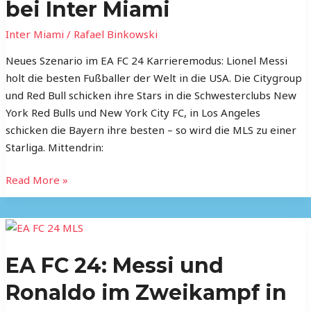
und
bei Inter Miami
ein
Inter Miami
/
Rafael Binkowski
Enkel
von
Neues Szenario im EA FC 24 Karrieremodus: Lionel Messi
Trump
holt die besten Fußballer der Welt in die USA. Die Citygroup
bei
und Red Bull schicken ihre Stars in die Schwesterclubs New
Inter
York Red Bulls und New York City FC, in Los Angeles
Miami
schicken die Bayern ihre besten – so wird die MLS zu einer
Starliga. Mittendrin:
Read More »
EA
FC
EA FC 24: Messi und
24:
Messi
Ronaldo im Zweikampf in
und