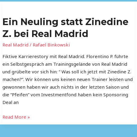
Ein
Neuling
Ein Neuling statt Zinedine
statt
Zinedine
Z. bei Real Madrid
Z.
bei
Real Madrid
/
Rafael Binkowski
Real
Fiktive Karrierestory mit Real Madrid. Florentino P. führte
Madrid
ein Selbstgespräch am Trainingsgelände von Real Madrid
und grübelte vor sich hin: “ Was soll ich jetzt mit Zinedine Z.
machen?”. Wir können uns keinen neuen Trainer leisten und
gewonnen haben wir auch nichts in der letzten Saison und
die “Pfeifen” vom Investmentfond haben kein Sponsoring
Deal an
Read More »