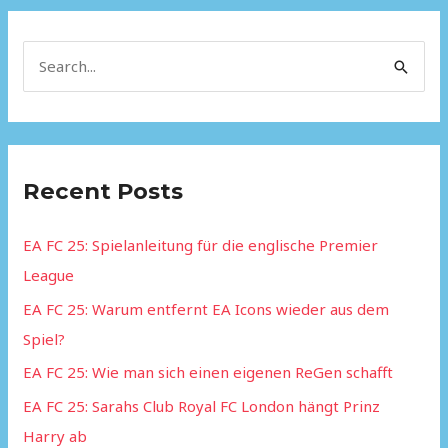
S
e
a
r
Recent Posts
c
h
EA FC 25: Spielanleitung für die englische Premier
f
League
o
EA FC 25: Warum entfernt EA Icons wieder aus dem
r
Spiel?
:
EA FC 25: Wie man sich einen eigenen ReGen schafft
EA FC 25: Sarahs Club Royal FC London hängt Prinz
Harry ab