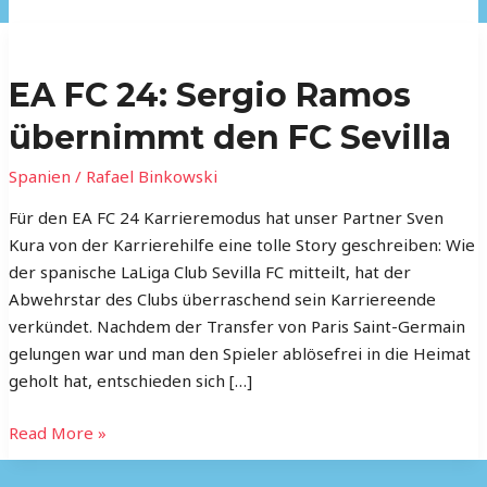
EA
FC
EA FC 24: Sergio Ramos
24:
Sergio
übernimmt den FC Sevilla
Ramos
übernimmt
Spanien
/
Rafael Binkowski
den
Für den EA FC 24 Karrieremodus hat unser Partner Sven
FC
Kura von der Karrierehilfe eine tolle Story geschreiben: Wie
Sevilla
der spanische LaLiga Club Sevilla FC mitteilt, hat der
Abwehrstar des Clubs überraschend sein Karriereende
verkündet. Nachdem der Transfer von Paris Saint-Germain
gelungen war und man den Spieler ablösefrei in die Heimat
geholt hat, entschieden sich […]
Read More »